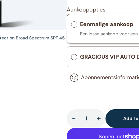
Aankoopopties
llery
ew
Eenmalige aankoop
Een losse aankoop voor een
otection Broad Spectrum SPF 45
GRACIOUS VIP AUTO 
Abonnementsinformati
Add To
Decrease
Increase
quantity
quantity
for
for