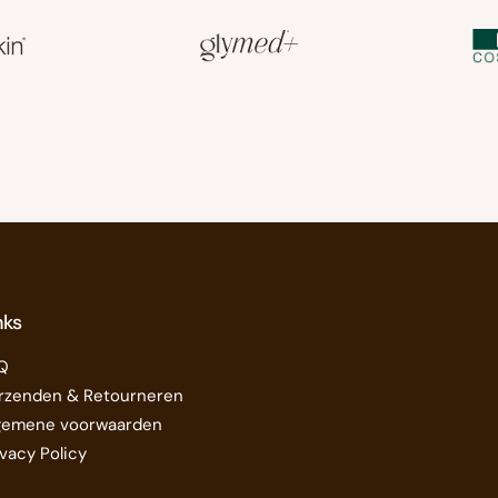
nks
Q
rzenden & Retourneren
gemene voorwaarden
ivacy Policy