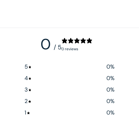
0
/ 5
0 reviews
5
0
%
4
0
%
3
0
%
2
0
%
1
0
%