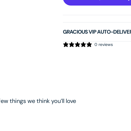
Weightless
Weightless
Protection
Protection
Broad
Broad
Spectrum
Spectrum
GRACIOUS VIP AUTO-DELIVE
SPF
SPF
45
45
0 reviews
ew things we think you’ll love