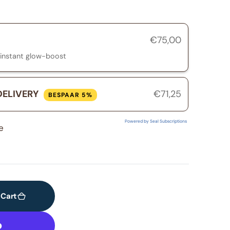
€75,00
 instant glow-boost
DELIVERY
€71,25
BESPAAR 5%
Powered by Seal Subscriptions
e
 Cart