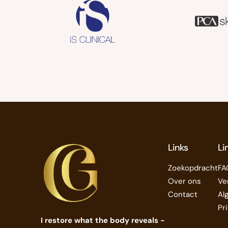
Links
Li
Zoekopdracht
FA
Over ons
Ve
Contact
Al
Pr
I restore what the body reveals -