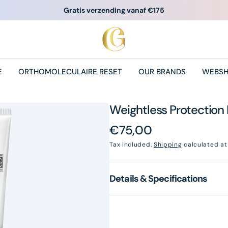
Gratis verzending vanaf €175
E
ORTHOMOLECULAIRE RESET
OUR BRANDS
WEBS
Weightless Protection
Regular
€75,00
price
Tax included.
Shipping
calculated at
Details & Specifications
pen
dia