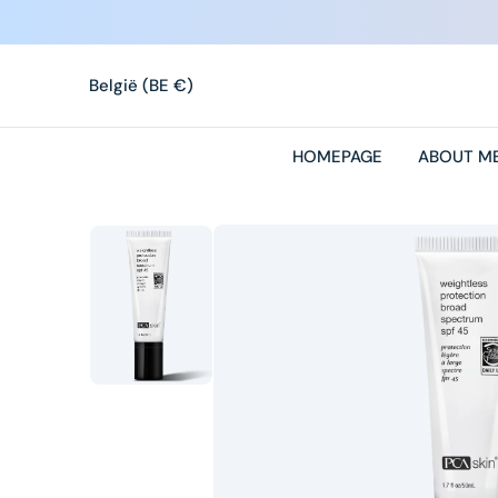
O
N
T
België (BE €)
E
N
T
HOMEPAGE
ABOUT M
O
me
1