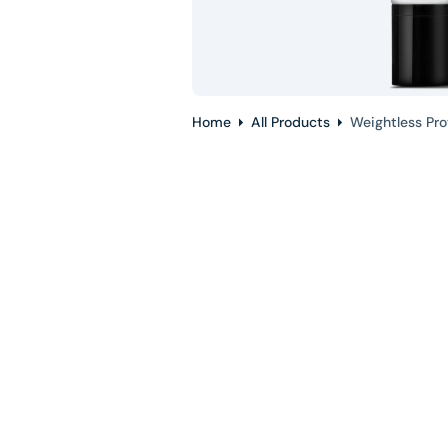
in
ga
vi
Home
All Products
Weightless Pr