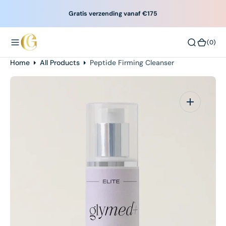
O
Gratis verzending vanaf €175
N
T
(0)
(0)
E
N
Home
All Products
Peptide Firming Cleanser
T
Open
media