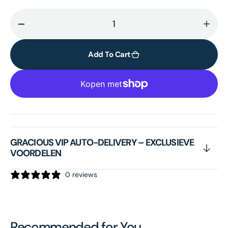
Decrease
Incr
quantity
quant
for
for
Add To Cart
Peptide
Pept
Firming
Firm
Cleanser
Clea
GRACIOUS VIP AUTO-DELIVERY – EXCLUSIEVE
VOORDELEN
0 reviews
Recommended for You