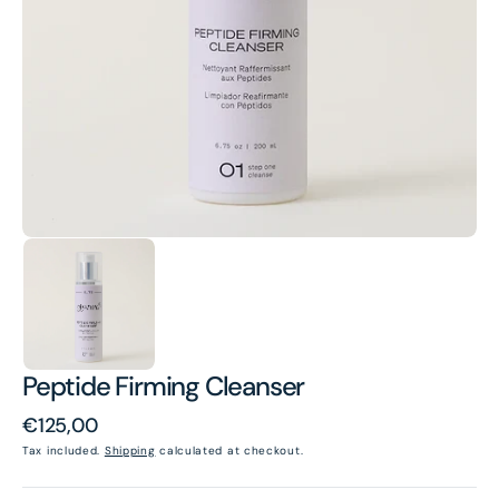
1
in
gallery
view
Peptide Firming Cleanser
Regular
€125,00
price
Tax included.
Shipping
calculated at checkout.