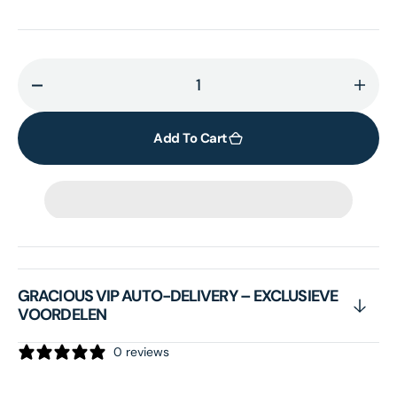
Decrease
Incr
quantity
quant
for
for
Add To Cart
Hyaluronic
Hyalu
Acid
Acid
Microneedle
Micr
Eye
Eye
Patches
Patc
GRACIOUS VIP AUTO-DELIVERY – EXCLUSIEVE
VOORDELEN
0 reviews