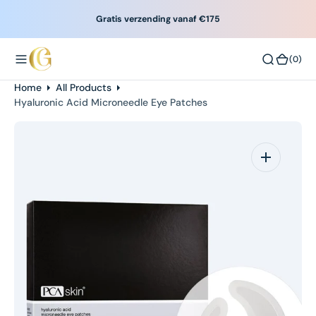
O
Gratis verzending vanaf €175
N
T
(0)
(0)
E
N
Home
All Products
T
Hyaluronic Acid Microneedle Eye Patches
Open