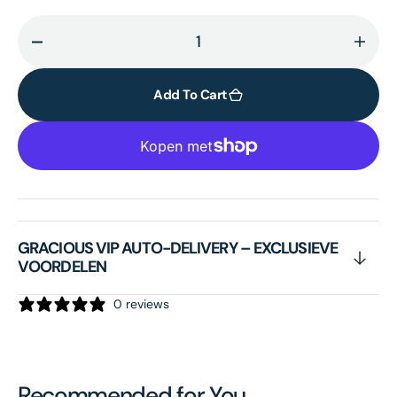
Decrease
Incr
quantity
quant
for
for
Add To Cart
Anti-
Anti-
aging
agin
Exfoliant
Exfol
Masque
Masq
GRACIOUS VIP AUTO-DELIVERY – EXCLUSIEVE
VOORDELEN
0 reviews
Recommended for You