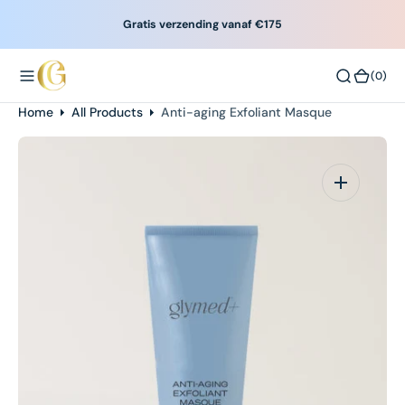
O
Gratis verzending vanaf €175
N
T
(0)
(0)
E
N
Home
All Products
Anti-aging Exfoliant Masque
T
Open
media