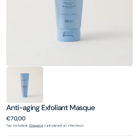
1
in
gallery
view
Anti-aging Exfoliant Masque
Regular
€70,00
price
Tax included.
Shipping
calculated at checkout.